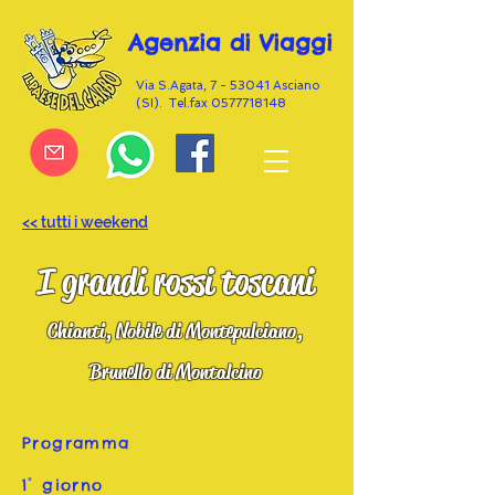
Agenzia di Viaggi
Via S.Agata, 7 - 53041 Asciano
(SI). Tel.fax
0577718148
<< tutti i weekend
I grandi rossi toscani
Chianti, Nobile di Montepulciano,
Brunello di Montalcino
Programma
1° giorno