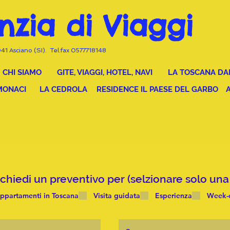
nzia di Viaggi
041 Asciano (SI). Tel.fax 0577718148
CHI SIAMO
GITE, VIAGGI, HOTEL, NAVI
LA TOSCANA DALL
MONACI
LA CEDROLA
RESIDENCE IL PAESE DEL GARBO
Richiedi un preventivo per (selzionare so
ppartamenti in Toscana
Visita guidata
Esperienza
Week-e