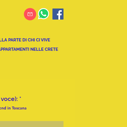
A PARTE DI CHI CI VIVE
APPARTAMENTI NELLE CRETE
O
lo una voce):
*
b
nd in Toscana
b
l
i