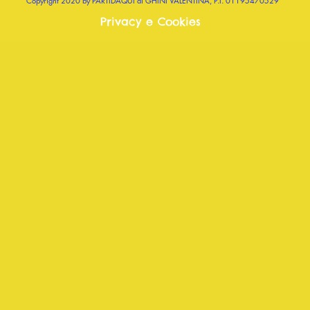
Copyright 2020 by PARTIDAQUI di GHINI VALENTINA, P.I. 01195470529
Privacy e Cookies