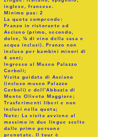
inglese, francese.
Minimo pax: 2
La quota comprende:
Pranzo in ristorante ad
Asciano (primo, secondo,
dolce, ¼ di vino della casa e
acqua inclusi). Pranzo non
incluso per bambini minori di
4 anni;
Ingresso al Museo Palazzo
Corboli;
Visita guidata di Asciano
(incluso museo Palazzo
Corboli) e dell’Abbazia di
Monte Oliveto Maggiore;
Trasferimenti liberi e non
inclusi nella quota;
Note: La visita avviene al
massimo in due lingue scelte
dalle prime persone
prenotate. Il tour è