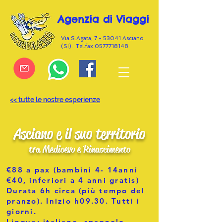
Agenzia di Viaggi
Via S.Agata, 7 - 53041 Asciano
(SI). Tel.fax
0577718148
<< tutte le nostre esperienze
Asciano e il suo territorio
tra Medioevo e Rinascimento
€88 a pax (bambini 4- 14anni
€40, inferiori a 4 anni gratis)
Durata 6h circa (più tempo del
pranzo). Inizio h09.30. Tutti i
giorni.
Lingue: italiano, spagnolo,