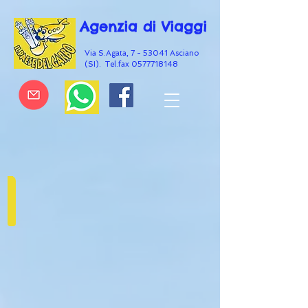
Agenzia di Viaggi
Via S.Agata, 7 - 53041 Asciano
(SI). Tel.fax
0577718148
MONTE
OLIVETO
MAGGIORE
E
MONTEPULCIANO